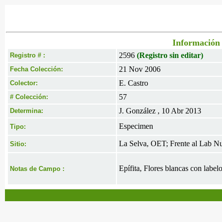
Información 
2596
(Registro sin editar)
Registro # :
21 Nov 2006
Fecha Colección:
E. Castro
Colector:
57
# Colección:
J. González , 10 Abr 2013
Determina:
Especimen
Tipo:
La Selva, OET; Frente al Lab Nue
Sitio:
Epífita, Flores blancas con labe
Notas de Campo :