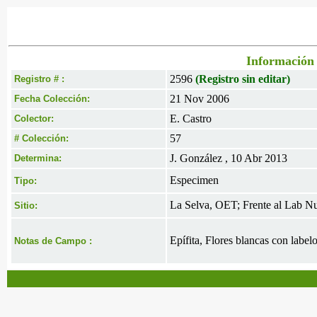
Información 
2596
(Registro sin editar)
Registro # :
21 Nov 2006
Fecha Colección:
E. Castro
Colector:
57
# Colección:
J. González , 10 Abr 2013
Determina:
Especimen
Tipo:
La Selva, OET; Frente al Lab Nue
Sitio:
Epífita, Flores blancas con labe
Notas de Campo :