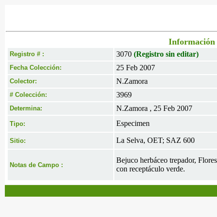
Información 
3070
(Registro sin editar)
Registro # :
25 Feb 2007
Fecha Colección:
N.Zamora
Colector:
3969
# Colección:
N.Zamora , 25 Feb 2007
Determina:
Especimen
Tipo:
La Selva, OET; SAZ 600
Sitio:
Bejuco herbáceo trepador, Flores
Notas de Campo :
con receptáculo verde.