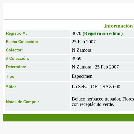
Información 
3070
(Registro sin editar)
Registro # :
25 Feb 2007
Fecha Colección:
N.Zamora
Colector:
3969
# Colección:
N.Zamora , 25 Feb 2007
Determina:
Especimen
Tipo:
La Selva, OET; SAZ 600
Sitio:
Bejuco herbáceo trepador, Flores
Notas de Campo :
con receptáculo verde.