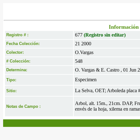
Información 
677
(Registro sin editar)
Registro # :
21 2000
Fecha Colección:
O.Vargas
Colector:
548
# Colección:
O. Vargas & E. Castro , 01 Jun 
Determina:
Especimen
Tipo:
La Selva, OET; Arboleda placa 
Sitio:
Arbol, alt. 15m., 21cm. DAP, Frut
Notas de Campo :
envés de la hoja, xilema en rama