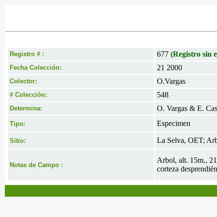
677
(Registro sin e
Registro # :
21 2000
Fecha Colección:
O.Vargas
Colector:
548
# Colección:
O. Vargas & E. Cas
Determina:
Especimen
Tipo:
La Selva, OET; Arb
Sitio:
Arbol, alt. 15m., 2
Notas de Campo :
corteza desprendién