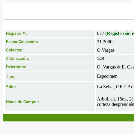
677
(Registro sin e
Registro # :
21 2000
Fecha Colección:
O.Vargas
Colector:
548
# Colección:
O. Vargas & E. Cas
Determina:
Especimen
Tipo:
La Selva, OET; Arb
Sitio:
Arbol, alt. 15m., 2
Notas de Campo :
corteza desprendién