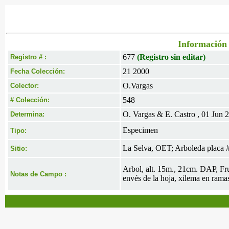
Información 
677
(Registro sin editar)
Registro # :
21 2000
Fecha Colección:
O.Vargas
Colector:
548
# Colección:
O. Vargas & E. Castro , 01 Jun 
Determina:
Especimen
Tipo:
La Selva, OET; Arboleda placa 
Sitio:
Arbol, alt. 15m., 21cm. DAP, Frut
Notas de Campo :
envés de la hoja, xilema en rama