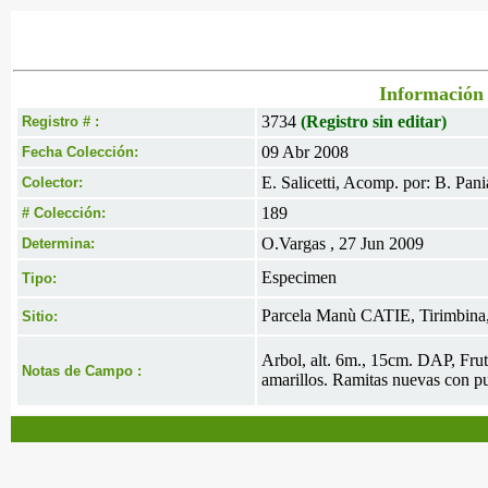
Información 
3734
(Registro sin editar)
Registro # :
09 Abr 2008
Fecha Colección:
E. Salicetti, Acomp. por: B. Pan
Colector:
189
# Colección:
O.Vargas , 27 Jun 2009
Determina:
Especimen
Tipo:
Parcela Manù CATIE, Tirimbina,
Sitio:
Arbol, alt. 6m., 15cm. DAP, Fr
Notas de Campo :
amarillos. Ramitas nuevas con pu