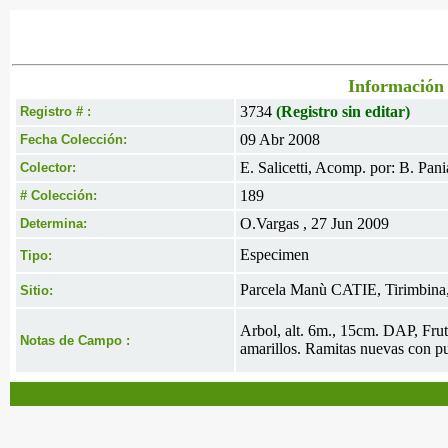
Información 
3734
(Registro sin editar)
Registro # :
09 Abr 2008
Fecha Colección:
E. Salicetti, Acomp. por: B. Pan
Colector:
189
# Colección:
O.Vargas , 27 Jun 2009
Determina:
Especimen
Tipo:
Parcela Manù CATIE, Tirimbina,
Sitio:
Arbol, alt. 6m., 15cm. DAP, Fr
Notas de Campo :
amarillos. Ramitas nuevas con pu