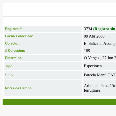
3734
(Registro sin
Registro # :
09 Abr 2008
Fecha Colección:
E. Salicetti, Acomp
Colector:
189
# Colección:
O.Vargas , 27 Jun 
Determina:
Especimen
Tipo:
Parcela Manù CATIE
Sitio:
Arbol, alt. 6m., 1
Notas de Campo :
ferruginea.