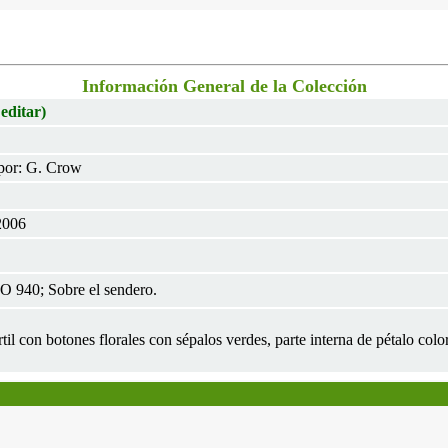
Información General de la Colección
 editar)
por: G. Crow
2006
 940; Sobre el sendero.
rtil con botones florales con sépalos verdes, parte interna de pétalo col