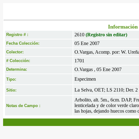
Información 
2610
(Registro sin editar)
Registro # :
05 Ene 2007
Fecha Colección:
O.Vargas, Acomp. por: W. Ureñ
Colector:
1701
# Colección:
O.Vargas , 05 Ene 2007
Determina:
Especimen
Tipo:
La Selva, OET; LS 2110; Der. 2
Sitio:
Arbolito, alt. 5m., 6cm. DAP, Fr
lenticelada y de color verde cla
Notas de Campo :
las hojas, dejando huecos como 