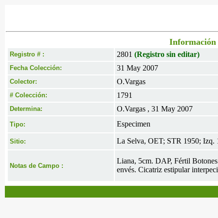
Información 
2801
(Registro sin editar)
Registro # :
31 May 2007
Fecha Colección:
O.Vargas
Colector:
1791
# Colección:
O.Vargas , 31 May 2007
Determina:
Especimen
Tipo:
La Selva, OET; STR 1950; Izq. 1
Sitio:
Liana, 5cm. DAP, Fértil Botones a
Notas de Campo :
envés. Cicatriz estipular interpe