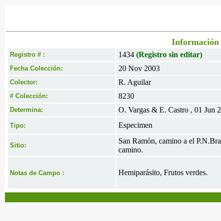
Información 
1434
(Registro sin editar)
Registro # :
20 Nov 2003
Fecha Colección:
R. Aguilar
Colector:
8230
# Colección:
O. Vargas & E. Castro , 01 Jun 
Determina:
Especimen
Tipo:
San Ramón, camino a el P.N.Brauli
Sitio:
camino.
Hemiparásito, Frutos verdes.
Notas de Campo :