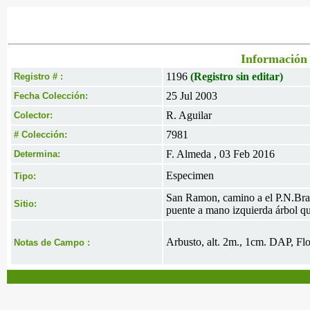
Información 
1196
(Registro sin editar)
Registro # :
25 Jul 2003
Fecha Colección:
R. Aguilar
Colector:
7981
# Colección:
F. Almeda , 03 Feb 2016
Determina:
Especimen
Tipo:
San Ramon, camino a el P.N.Braul
Sitio:
puente a mano izquierda árbol qu
Arbusto, alt. 2m., 1cm. DAP, Flo
Notas de Campo :