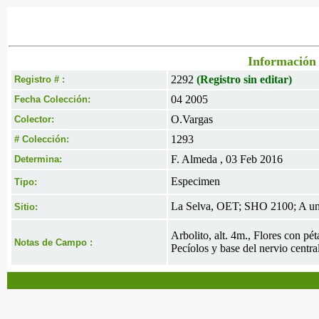
Información 
2292
(Registro sin editar)
Registro # :
04 2005
Fecha Colección:
O.Vargas
Colector:
1293
# Colección:
F. Almeda , 03 Feb 2016
Determina:
Especimen
Tipo:
La Selva, OET; SHO 2100; A un
Sitio:
Arbolito, alt. 4m., Flores con pé
Notas de Campo :
Pecíolos y base del nervio centra