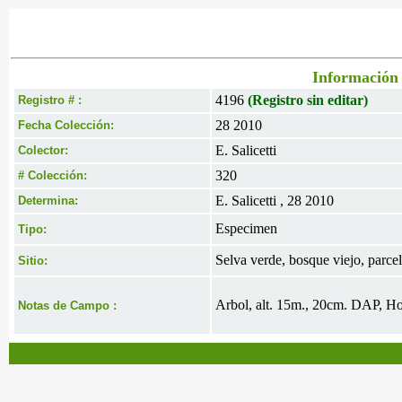
Información 
4196
(Registro sin editar)
Registro # :
28 2010
Fecha Colección:
E. Salicetti
Colector:
320
# Colección:
E. Salicetti , 28 2010
Determina:
Especimen
Tipo:
Selva verde, bosque viejo, parce
Sitio:
Arbol, alt. 15m., 20cm. DAP, Hoj
Notas de Campo :