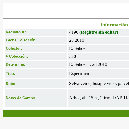
Información 
4196
(Registro sin editar)
Registro # :
28 2010
Fecha Colección:
E. Salicetti
Colector:
320
# Colección:
E. Salicetti , 28 2010
Determina:
Especimen
Tipo:
Selva verde, bosque viejo, parce
Sitio:
Arbol, alt. 15m., 20cm. DAP, Hoj
Notas de Campo :