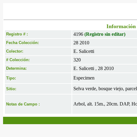
Información 
4196
(Registro sin editar)
Registro # :
28 2010
Fecha Colección:
E. Salicetti
Colector:
320
# Colección:
E. Salicetti , 28 2010
Determina:
Especimen
Tipo:
Selva verde, bosque viejo, parce
Sitio:
Arbol, alt. 15m., 20cm. DAP, Hoj
Notas de Campo :