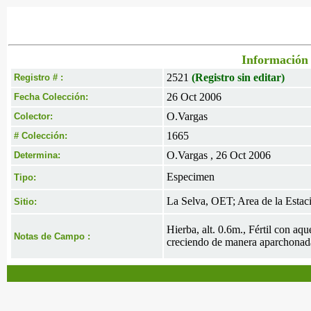
Información 
2521
(Registro sin editar)
Registro # :
26 Oct 2006
Fecha Colección:
O.Vargas
Colector:
1665
# Colección:
O.Vargas , 26 Oct 2006
Determina:
Especimen
Tipo:
La Selva, OET; Area de la Estació
Sitio:
Hierba, alt. 0.6m., Fértil con a
Notas de Campo :
creciendo de manera aparchonada 