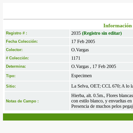
Información 
2035
(Registro sin editar)
Registro # :
17 Feb 2005
Fecha Colección:
O.Vargas
Colector:
1171
# Colección:
O.Vargas , 17 Feb 2005
Determina:
Especimen
Tipo:
La Selva, OET; CCL 670; A lo la
Sitio:
Hierba, alt. 0.5m., Flores blanc
con estilo blanco, y envueltas e
Notas de Campo :
Presencia de muchos pelos pega