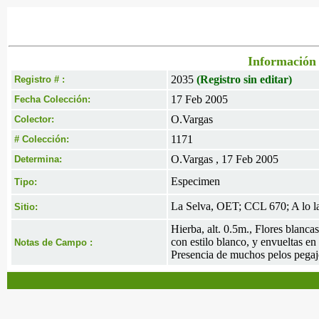
Información 
2035
(Registro sin editar)
Registro # :
17 Feb 2005
Fecha Colección:
O.Vargas
Colector:
1171
# Colección:
O.Vargas , 17 Feb 2005
Determina:
Especimen
Tipo:
La Selva, OET; CCL 670; A lo la
Sitio:
Hierba, alt. 0.5m., Flores blanc
con estilo blanco, y envueltas e
Notas de Campo :
Presencia de muchos pelos pega