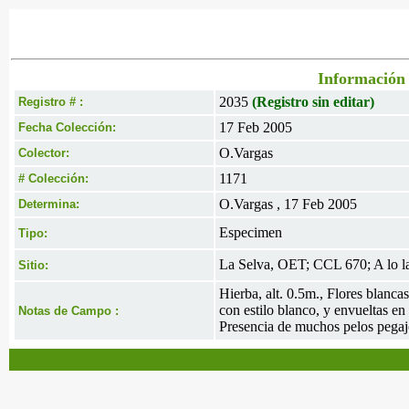
Información 
2035
(Registro sin editar)
Registro # :
17 Feb 2005
Fecha Colección:
O.Vargas
Colector:
1171
# Colección:
O.Vargas , 17 Feb 2005
Determina:
Especimen
Tipo:
La Selva, OET; CCL 670; A lo la
Sitio:
Hierba, alt. 0.5m., Flores blanc
con estilo blanco, y envueltas e
Notas de Campo :
Presencia de muchos pelos pega