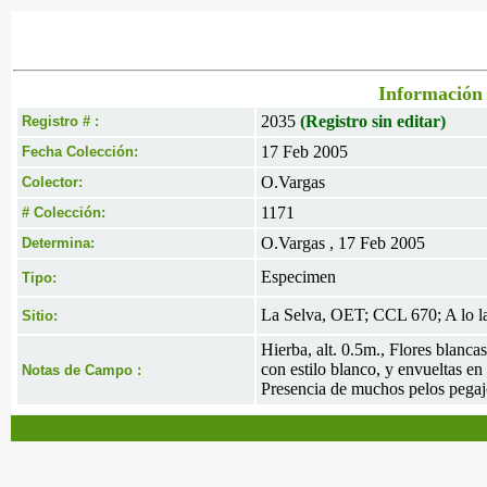
Información 
2035
(Registro sin editar)
Registro # :
17 Feb 2005
Fecha Colección:
O.Vargas
Colector:
1171
# Colección:
O.Vargas , 17 Feb 2005
Determina:
Especimen
Tipo:
La Selva, OET; CCL 670; A lo la
Sitio:
Hierba, alt. 0.5m., Flores blanc
con estilo blanco, y envueltas e
Notas de Campo :
Presencia de muchos pelos pega