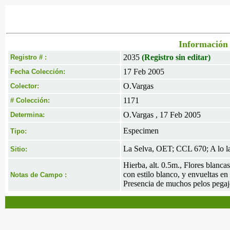
Información 
2035
(Registro sin editar)
Registro # :
17 Feb 2005
Fecha Colección:
O.Vargas
Colector:
1171
# Colección:
O.Vargas , 17 Feb 2005
Determina:
Especimen
Tipo:
La Selva, OET; CCL 670; A lo la
Sitio:
Hierba, alt. 0.5m., Flores blanc
con estilo blanco, y envueltas e
Notas de Campo :
Presencia de muchos pelos pega