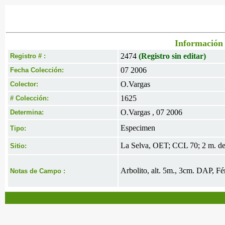
Información 
2474
(Registro sin editar)
Registro # :
07 2006
Fecha Colección:
O.Vargas
Colector:
1625
# Colección:
O.Vargas , 07 2006
Determina:
Especimen
Tipo:
La Selva, OET; CCL 70; 2 m. d
Sitio:
Arbolito, alt. 5m., 3cm. DAP, Fér
Notas de Campo :