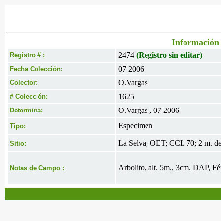
Información 
2474
(Registro sin editar)
Registro # :
07 2006
Fecha Colección:
O.Vargas
Colector:
1625
# Colección:
O.Vargas , 07 2006
Determina:
Especimen
Tipo:
La Selva, OET; CCL 70; 2 m. d
Sitio:
Arbolito, alt. 5m., 3cm. DAP, Fér
Notas de Campo :