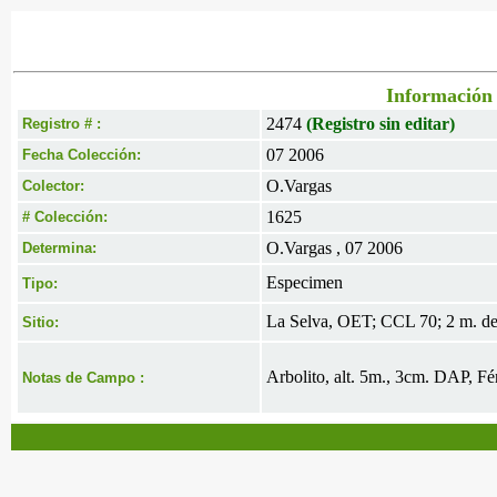
Información 
2474
(Registro sin editar)
Registro # :
07 2006
Fecha Colección:
O.Vargas
Colector:
1625
# Colección:
O.Vargas , 07 2006
Determina:
Especimen
Tipo:
La Selva, OET; CCL 70; 2 m. d
Sitio:
Arbolito, alt. 5m., 3cm. DAP, Fér
Notas de Campo :