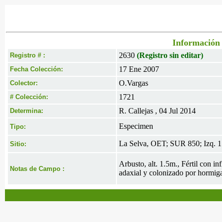
Información 
2630
(Registro sin editar)
Registro # :
17 Ene 2007
Fecha Colección:
O.Vargas
Colector:
1721
# Colección:
R. Callejas , 04 Jul 2014
Determina:
Especimen
Tipo:
La Selva, OET; SUR 850; Izq. 1
Sitio:
Arbusto, alt. 1.5m., Fértil con i
Notas de Campo :
adaxial y colonizado por hormiga