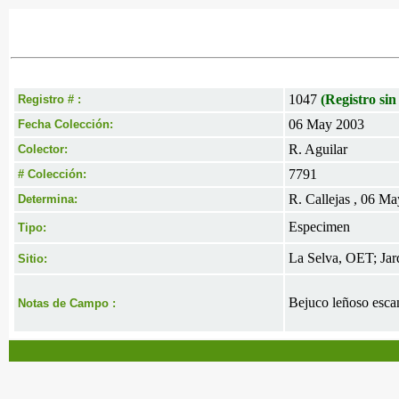
1047
(Registro sin
Registro # :
06 May 2003
Fecha Colección:
R. Aguilar
Colector:
7791
# Colección:
R. Callejas , 06 M
Determina:
Especimen
Tipo:
La Selva, OET; Jar
Sitio:
Bejuco leñoso escan
Notas de Campo :