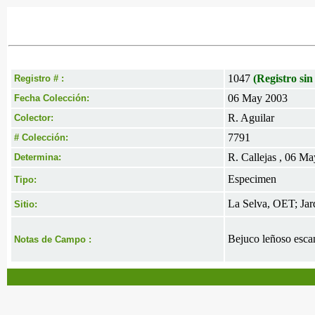
1047
(Registro sin
Registro # :
06 May 2003
Fecha Colección:
R. Aguilar
Colector:
7791
# Colección:
R. Callejas , 06 M
Determina:
Especimen
Tipo:
La Selva, OET; Jar
Sitio:
Bejuco leñoso escan
Notas de Campo :