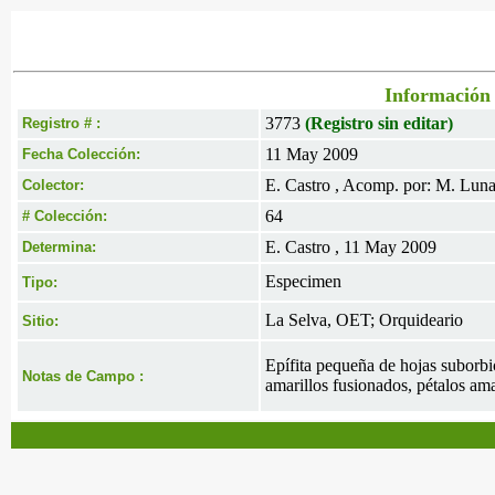
Información 
3773
(Registro sin editar)
Registro # :
11 May 2009
Fecha Colección:
E. Castro , Acomp. por: M. Lun
Colector:
64
# Colección:
E. Castro , 11 May 2009
Determina:
Especimen
Tipo:
La Selva, OET; Orquideario
Sitio:
Epífita pequeña de hojas suborbicu
Notas de Campo :
amarillos fusionados, pétalos am