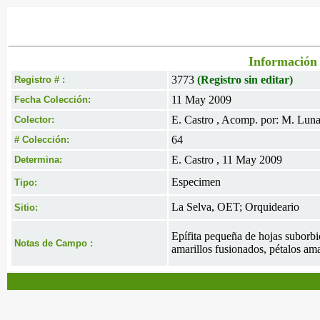
Información 
3773
(Registro sin editar)
Registro # :
11 May 2009
Fecha Colección:
E. Castro , Acomp. por: M. Lun
Colector:
64
# Colección:
E. Castro , 11 May 2009
Determina:
Especimen
Tipo:
La Selva, OET; Orquideario
Sitio:
Epífita pequeña de hojas suborbicu
Notas de Campo :
amarillos fusionados, pétalos am