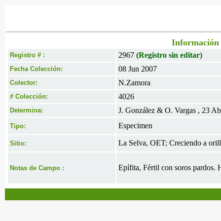
Información 
2967
(Registro sin editar)
Registro # :
08 Jun 2007
Fecha Colección:
N.Zamora
Colector:
4026
# Colección:
J. González & O. Vargas , 23 A
Determina:
Especimen
Tipo:
La Selva, OET; Creciendo a orill
Sitio:
Epífita, Fértil con soros pardos.
Notas de Campo :