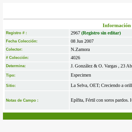
Información 
2967
(Registro sin editar)
Registro # :
08 Jun 2007
Fecha Colección:
N.Zamora
Colector:
4026
# Colección:
J. González & O. Vargas , 23 A
Determina:
Especimen
Tipo:
La Selva, OET; Creciendo a orill
Sitio:
Epífita, Fértil con soros pardos.
Notas de Campo :