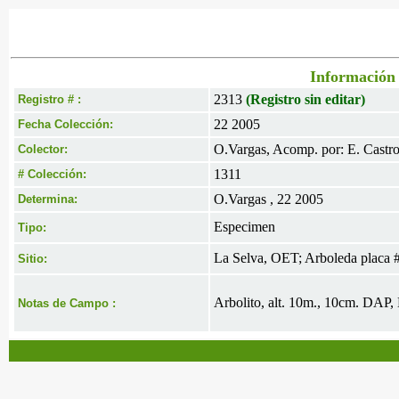
Información 
2313
(Registro sin editar)
Registro # :
22 2005
Fecha Colección:
O.Vargas, Acomp. por: E. Castr
Colector:
1311
# Colección:
O.Vargas , 22 2005
Determina:
Especimen
Tipo:
La Selva, OET; Arboleda placa 
Sitio:
Arbolito, alt. 10m., 10cm. DAP, E
Notas de Campo :