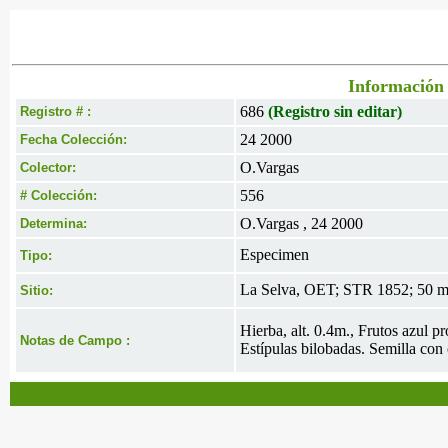
Información 
686
(Registro sin editar)
Registro # :
24 2000
Fecha Colección:
O.Vargas
Colector:
556
# Colección:
O.Vargas , 24 2000
Determina:
Especimen
Tipo:
La Selva, OET; STR 1852; 50 mt
Sitio:
Hierba, alt. 0.4m., Frutos azul p
Notas de Campo :
Estípulas bilobadas. Semilla con c