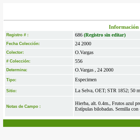
Información 
686
(Registro sin editar)
Registro # :
24 2000
Fecha Colección:
O.Vargas
Colector:
556
# Colección:
O.Vargas , 24 2000
Determina:
Especimen
Tipo:
La Selva, OET; STR 1852; 50 mt
Sitio:
Hierba, alt. 0.4m., Frutos azul p
Notas de Campo :
Estípulas bilobadas. Semilla con c