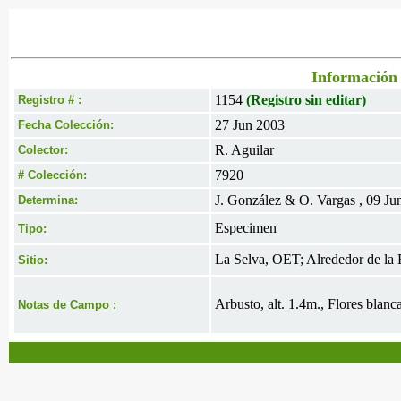
Información 
1154
(Registro sin editar)
Registro # :
27 Jun 2003
Fecha Colección:
R. Aguilar
Colector:
7920
# Colección:
J. González & O. Vargas , 09 Ju
Determina:
Especimen
Tipo:
La Selva, OET; Alrededor de la 
Sitio:
Arbusto, alt. 1.4m., Flores blanca
Notas de Campo :