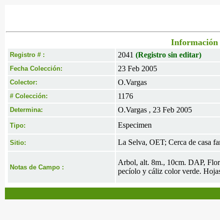
Información 
2041
(Registro sin editar)
Registro # :
23 Feb 2005
Fecha Colección:
O.Vargas
Colector:
1176
# Colección:
O.Vargas , 23 Feb 2005
Determina:
Especimen
Tipo:
La Selva, OET; Cerca de casa fam
Sitio:
Arbol, alt. 8m., 10cm. DAP, Flor
Notas de Campo :
pecíolo y cáliz color verde. Hojas