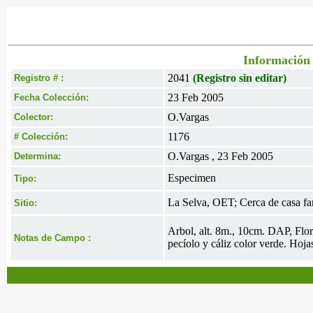
Información 
2041
(Registro sin editar)
Registro # :
23 Feb 2005
Fecha Colección:
O.Vargas
Colector:
1176
# Colección:
O.Vargas , 23 Feb 2005
Determina:
Especimen
Tipo:
La Selva, OET; Cerca de casa fam
Sitio:
Arbol, alt. 8m., 10cm. DAP, Flor
Notas de Campo :
pecíolo y cáliz color verde. Hojas