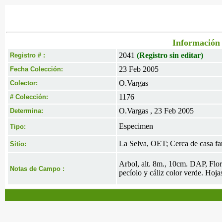
Información 
2041
(Registro sin editar)
Registro # :
23 Feb 2005
Fecha Colección:
O.Vargas
Colector:
1176
# Colección:
O.Vargas , 23 Feb 2005
Determina:
Especimen
Tipo:
La Selva, OET; Cerca de casa fam
Sitio:
Arbol, alt. 8m., 10cm. DAP, Flor
Notas de Campo :
pecíolo y cáliz color verde. Hojas