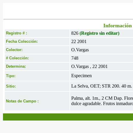
Información 
826
(Registro sin editar)
Registro # :
22 2001
Fecha Colección:
O.Vargas
Colector:
748
# Colección:
O.Vargas , 22 2001
Determina:
Especimen
Tipo:
La Selva, OET; STR 200. 40 m. 
Sitio:
Palma, alt. 1m., 2 CM Dap. Flore
Notas de Campo :
dulce agradable. Frutos inmaduro