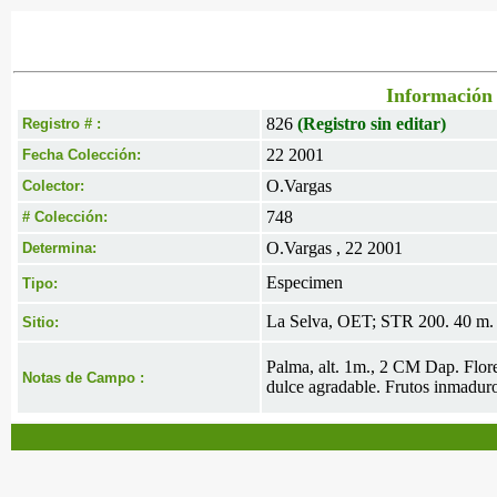
Información 
826
(Registro sin editar)
Registro # :
22 2001
Fecha Colección:
O.Vargas
Colector:
748
# Colección:
O.Vargas , 22 2001
Determina:
Especimen
Tipo:
La Selva, OET; STR 200. 40 m. 
Sitio:
Palma, alt. 1m., 2 CM Dap. Flore
Notas de Campo :
dulce agradable. Frutos inmaduro