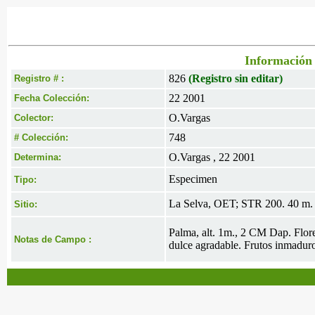
Información 
826
(Registro sin editar)
Registro # :
22 2001
Fecha Colección:
O.Vargas
Colector:
748
# Colección:
O.Vargas , 22 2001
Determina:
Especimen
Tipo:
La Selva, OET; STR 200. 40 m. 
Sitio:
Palma, alt. 1m., 2 CM Dap. Flore
Notas de Campo :
dulce agradable. Frutos inmaduro