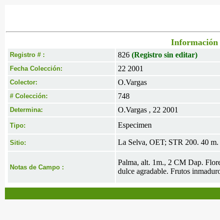
Información 
826
(Registro sin editar)
Registro # :
22 2001
Fecha Colección:
O.Vargas
Colector:
748
# Colección:
O.Vargas , 22 2001
Determina:
Especimen
Tipo:
La Selva, OET; STR 200. 40 m. 
Sitio:
Palma, alt. 1m., 2 CM Dap. Flore
Notas de Campo :
dulce agradable. Frutos inmaduro