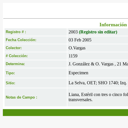
Información 
2003
(Registro sin editar)
Registro # :
03 Feb 2005
Fecha Colección:
O.Vargas
Colector:
1159
# Colección:
J. González & O. Vargas , 21 M
Determina:
Especimen
Tipo:
La Selva, OET; SHO 1740; Izq.
Sitio:
Liana, Estéril con tres o cinco fo
Notas de Campo :
transversales.