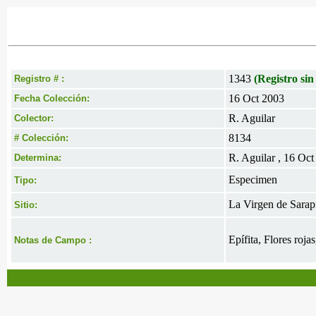
1343
(Registro sin
Registro # :
16 Oct 2003
Fecha Colección:
R. Aguilar
Colector:
8134
# Colección:
R. Aguilar , 16 Oc
Determina:
Especimen
Tipo:
La Virgen de Sarapiq
Sitio:
Epífita, Flores roja
Notas de Campo :