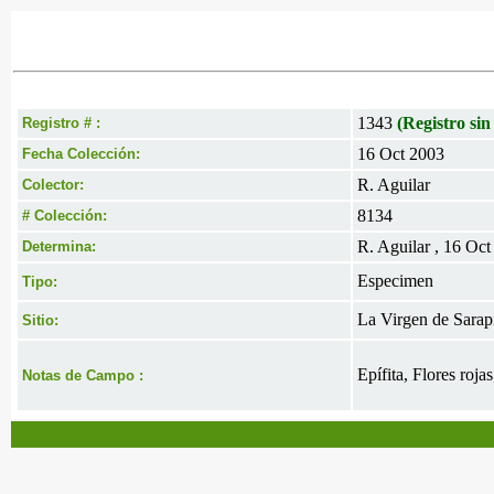
1343
(Registro sin
Registro # :
16 Oct 2003
Fecha Colección:
R. Aguilar
Colector:
8134
# Colección:
R. Aguilar , 16 Oc
Determina:
Especimen
Tipo:
La Virgen de Sarapiq
Sitio:
Epífita, Flores roja
Notas de Campo :